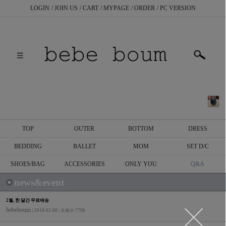
LOGIN
JOIN US
CART
MYPAGE
ORDER
PC VERSION
TOP
OUTER
BOTTOM
DRESS
BEDDING
BALLET
MOM
SET D/C
SHOES/BAG
ACCESSORIES
ONLY YOU
Q&A
news&event
2월, 한 달간 무료배송
bebeboum
| 2018-02-08 | 조회수 7796