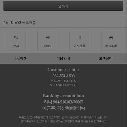
글쓰기
2월, 한 달간 무료배송
Q&A
review
공지사항
배송조회
PC버젼
이용안내
고객센터
Customer center
032-561-1693
OPEN / AM11-PM5 CLOSE
SAT,SUN,HOLLIDAY OFF
Banking account info
하나 904-910103-70807
예금주: 김상혁(베베붐)
무통장 입금시 주문자명과 입금자명이 반드시 동일해야 빠른 배송이 가능합니다.
만약 주문자와 입금자가 다른경우에는 고객센터, 혹은 게시판으로 알려주세요