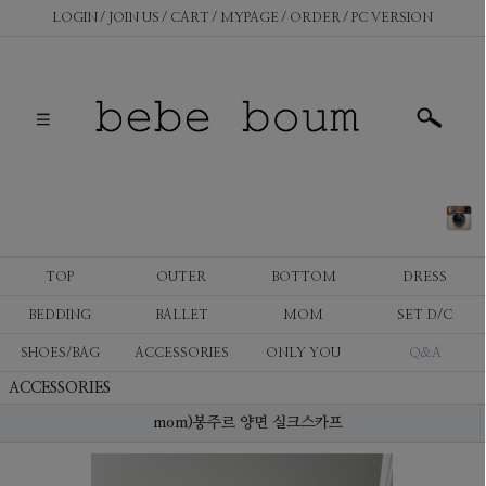
LOGIN
JOIN US
CART
MYPAGE
ORDER
PC VERSION
TOP
OUTER
BOTTOM
DRESS
BEDDING
BALLET
MOM
SET D/C
SHOES/BAG
ACCESSORIES
ONLY YOU
Q&A
ACCESSORIES
mom)봉주르 양면 실크스카프