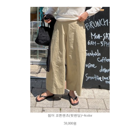
썸머 코튼팬츠(뒷밴딩)+4color
59,000원