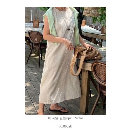
미니멀 린넨ops +2color
58,000원