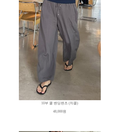
10부 쿨 밴딩팬츠 (차콜)
48,000원