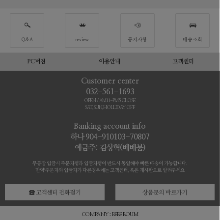
Q&A
review
공지사항
배송조회
PC버젼
이용안내
고객센터
Customer center
032-561-1693
OPEN / AM11-PM5 CLOSE
SAT,SUN,HOLLIDAY OFF
Banking account info
하나 904-910103-70807
예금주: 김상혁(베베붐)
무통장 입금시 주문자명과 입금자명이 반드시 동일해야 빠른 배송이 가능합니다.
만약 주문자와 입금자가 다른경우에는 고객센터, 혹은 게시판으로 알려주세요
고객센터 전화걸기
상품문의 바로가기
COMPANY : BEBE BOUM