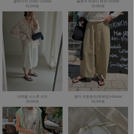
쿨레이어 끈ops +2color
플로우 버뮤다 팬츠+2color
42,000원
53,000원
내추럴 시스루 셔츠
썸머 코튼팬츠(뒷밴딩)+4color
39,000원
59,000원