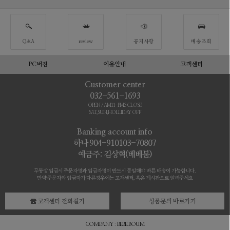
Q&A
review
공지사항
배송조회
PC버젼
이용안내
고객센터
Customer center
032-561-1693
OPEN / AM11-PM5 CLOSE
SAT,SUN,HOLLIDAY OFF
Banking account info
하나 904-910103-70807
예금주: 김상혁(베베붐)
무통장 입금시 주문자명과 입금자명이 반드시 동일해야 빠른 배송이 가능합니다.
만약 주문자와 입금자가 다른경우에는 고객센터, 혹은 게시판으로 알려주세요
고객센터 전화걸기
상품문의 바로가기
COMPANY : BEBE BOUM