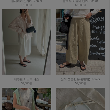
쿨레이어 끈ops +2color
플로우 버뮤다 팬츠+2color
42,000원
53,000원
내추럴 시스루 셔츠
썸머 코튼팬츠(뒷밴딩)+4color
39,000원
59,000원