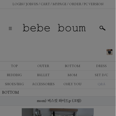
LOGIN
JOIN US
CART
MYPAGE
ORDER
PC VERSION
TOP
OUTER
BOTTOM
DRESS
BEDDING
BALLET
MOM
SET D/C
SHOES/BAG
ACCESSORIES
ONLY YOU
Q&A
BOTTOM
mom) 비스킷 와이드p (크림)