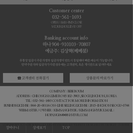
Customer center
032-561-1693
OPEN / AM11-PM5 CLOSE
SAT,SUN,HOLLIDAY OFF
Banking account info
하나 904-910103-70807
예금주: 김상혁(베베붐)
무통장 입금시 주문자명과 입금자명이 반드시 동일해야 빠른 배송이 가능합니다.
만약 주문자와 입금자가 다른경우에는 고객센터, 혹은 게시판으로 알려주세요
고객센터 전화걸기
상품문의 바로가기
COMPANY : BEBE BOUM
ADDRESS : CHEONGNA LIME RO 85 102-3903 ,SEOGU,INCHON, KOREA
TEL : 032-561-1693 CONTACT FOR MORE INFORMATION
BUSINESS LICENSE : 864-20-00116 ON-LINE SELLING LICENSE : 2015-INCHON SEOGU-0744
WEBMASTER / OWNER : KIMSANGHYUK / KIMSANGHYUK E.MAIL :
HOPANG0649@NAVEVR.COM
COPYRIGHT (C) BEBE BOUM ALL RIGHTS RESERVED WEBSITE DESIGNED BY DESIGN-AVENUE
장바구니
상세보기
TOP