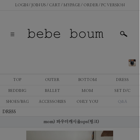
LOGIN
JOIN US
CART
MYPAGE
ORDER
PC VERSION
TOP
OUTER
BOTTOM
DRESS
BEDDING
BALLET
MOM
SET D/C
SHOES/BAG
ACCESSORIES
ONLY YOU
Q&A
DRESS
mom) 파우더캐시울ops(핑크)