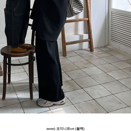
mom) 코지니트set (블랙)