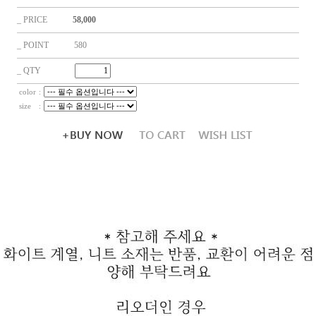
_ PRICE
58,000
_ POINT 580
_ QTY
color
:
size
: